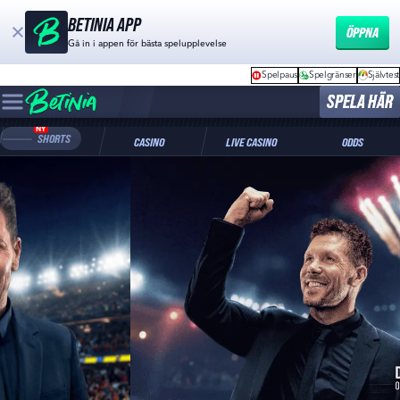
BETINIA APP
ÖPPNA
Gå in i appen för bästa spelupplevelse
Spelpaus
Spelgränser
Självtest
SPELA HÄR
SHORTS
CASINO
LIVE CASINO
ODDS