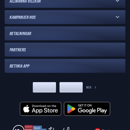
ALLMÄNNA VILLKOR
Vi har noggrant kuraterat vår lobby för att matcha alla typer av spelstilar.
Oavsett om du är en analytisk taktiker som räknar kortvärden, eller om du
söker snabb, visuell underhållning, hittar du rätt bord här.
KAMPANJER HOS
BETALNINGAR
Kategori
Upplevelsen vid bordet
PARTNERS
Den tidlösa klassikern. Välj mellan traditionell European
Live
Roulette, bord med svensktalande dealers eller moderna
Roulette
varianter med insprängda multiplikatorer.
BETINIA APP
Ta plats vid filten och utmana dealern. Vi erbjuder exklusiv
Live
VIP-bord för storspelare och “Speed”-varianter för ett
Blackjack
maximerat tempo.
MER
Upptäck elegansen i Baccarat eller den rena intensiteten i
Baccarat
asiatiska tärningsspel. Inkluderar bord med “Squeeze”-
& Sic Bo
funktioner för ökad dramatik.
Färgsprakande studios med interaktiva lyckohjul, karismati
Game
programledare och avancerad Augmented Reality-grafik (
Shows