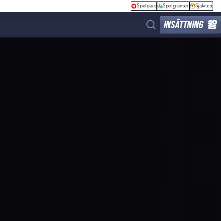
Spelpaus
Spelgränser
Självtest
INSÄTTNING