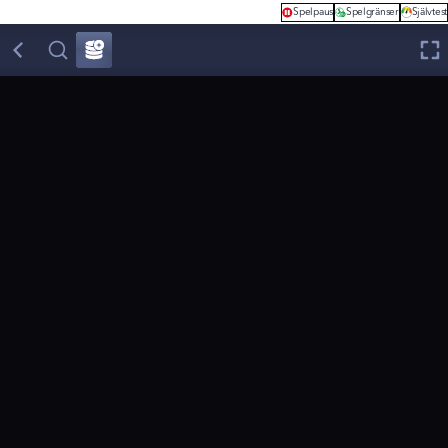
Spelpaus
Spelgränser
Självtest