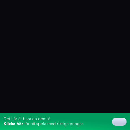
Det här är bara en demo!
för att spela med riktiga pengar.
Klicka här