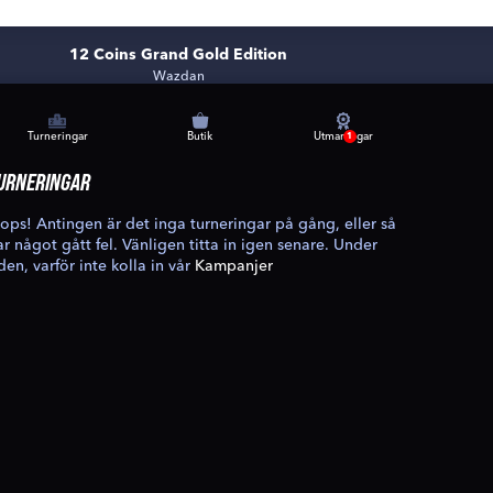
12 Coins Grand Gold Edition
Wazdan
Turneringar
Butik
Utmaningar
1
URNERINGAR
ops! Antingen är det inga turneringar på gång, eller så
ar något gått fel. Vänligen titta in igen senare. Under
iden, varför inte kolla in vår
Kampanjer