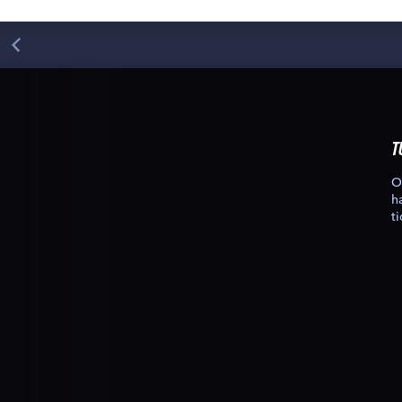
T
O
h
t