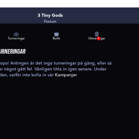
3 Tiny Gods
Foxium
Turneringar
Butik
Utmaningar
1
URNERINGAR
ops! Antingen är det inga turneringar på gång, eller så
ar något gått fel. Vänligen titta in igen senare. Under
iden, varför inte kolla in vår
Kampanjer