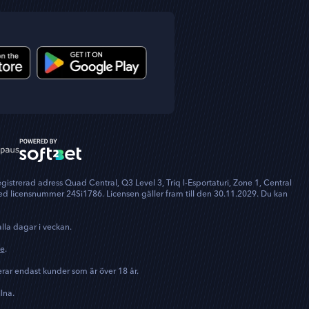
strerad adress Quad Central, Q3 Level 3, Triq l-Esportaturi, Zone 1, Central
 med licensnummer 24Si1786. Licensen gäller fram till den 30.11.2029. Du kan
lla dagar i veckan.
se
.
rar endast kunder som är över 18 år.
lna.