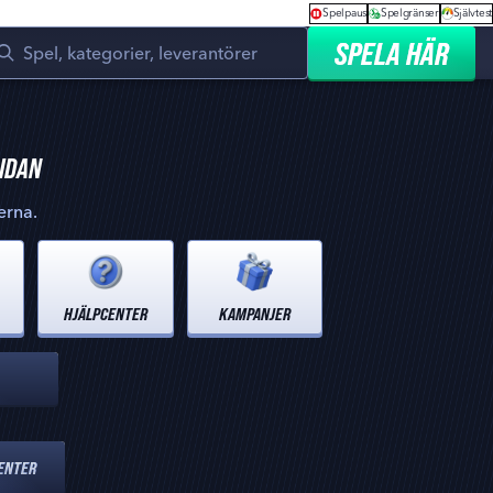
Spelpaus
Spelgränser
Självtest
SPELA HÄR
Spel, kategorier, leverantörer
SIDAN
erna.
HJÄLPCENTER
KAMPANJER
ENTER