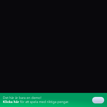
Det här är bara en demo!
för att spela med riktiga pengar.
Klicka här