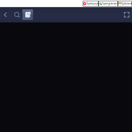
Spelpaus
Spelgränser
Självtest