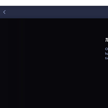
T
O
h
t