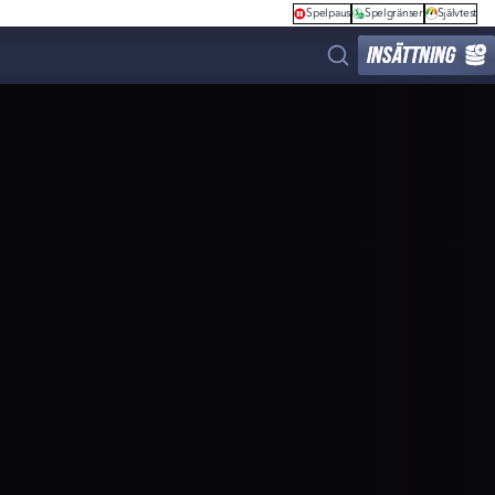
Spelpaus
Spelgränser
Självtest
INSÄTTNING