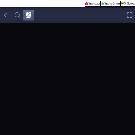
Spelpaus
Spelgränser
Självtest