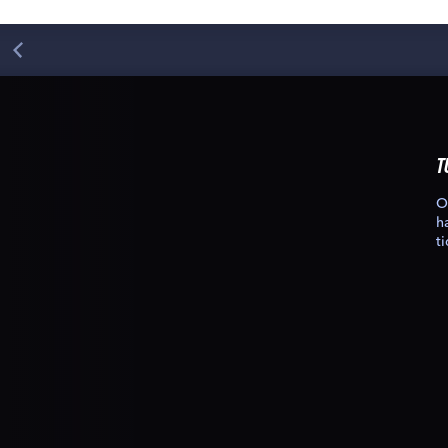
T
O
h
t