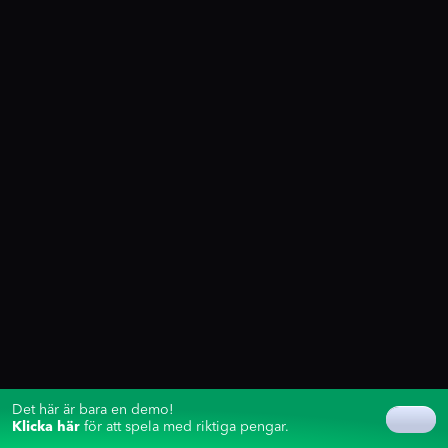
Det här är bara en demo!
för att spela med riktiga pengar.
Klicka här