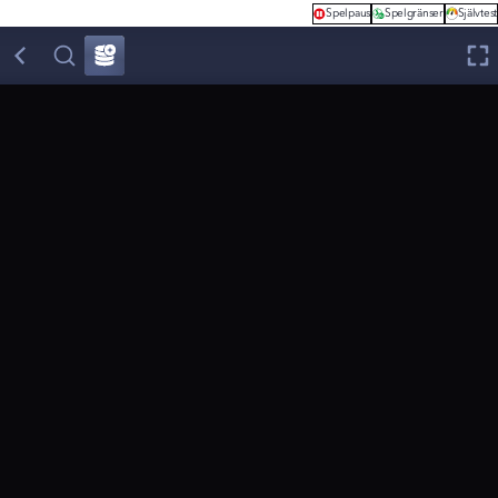
Spelpaus
Spelgränser
Självtest