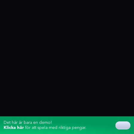
Det här är bara en demo!
för att spela med riktiga pengar.
Klicka här