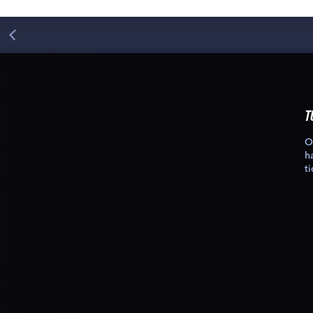
T
O
h
t