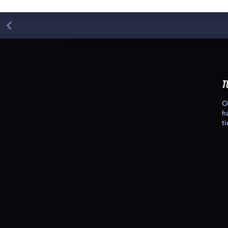
T
O
h
t