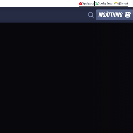
Spelpaus
Spelgränser
Självtest
INSÄTTNING