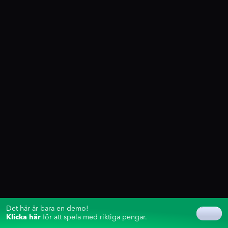
Det här är bara en demo!
för att spela med riktiga pengar.
Klicka här