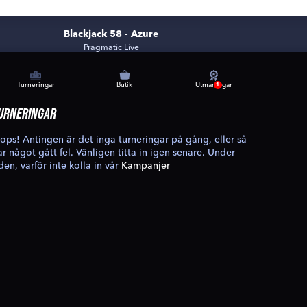
Blackjack 58 - Azure
Pragmatic Live
Turneringar
Butik
Utmaningar
1
URNERINGAR
ops! Antingen är det inga turneringar på gång, eller så
ar något gått fel. Vänligen titta in igen senare. Under
iden, varför inte kolla in vår
Kampanjer