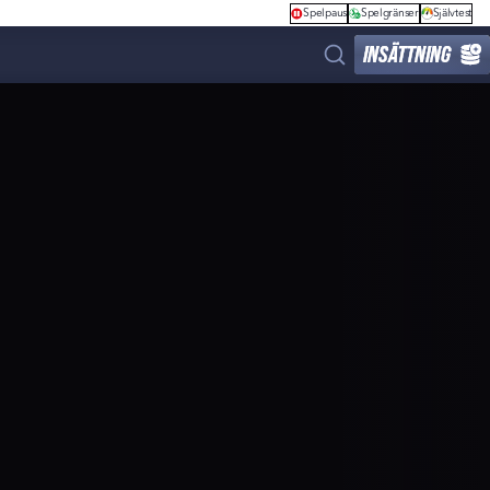
Spelpaus
Spelgränser
Självtest
INSÄTTNING