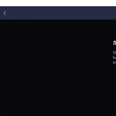
T
O
h
t