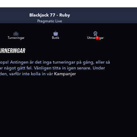
Blackjack 77 - Ruby
Pragmatic Live
Turneringar
Butik
Utmaningar
1
URNERINGAR
ops! Antingen är det inga turneringar på gång, eller så
ar något gått fel. Vänligen titta in igen senare. Under
iden, varför inte kolla in vår
Kampanjer