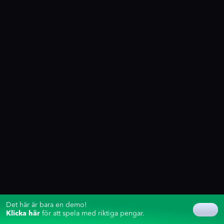
Det här är bara en demo!
för att spela med riktiga pengar.
Klicka här