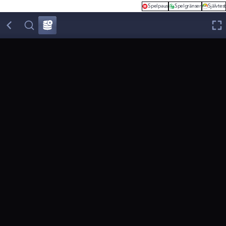
Spelpaus
Spelgränser
Självtest