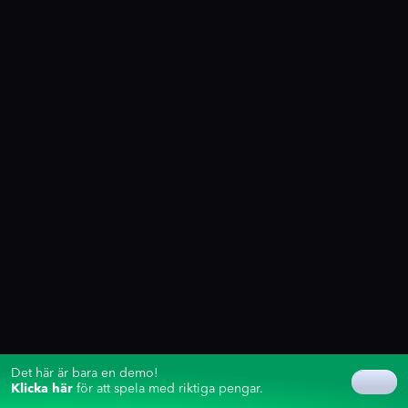
Det här är bara en demo!
för att spela med riktiga pengar.
Klicka här