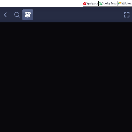
Spelpaus
Spelgränser
Självtest