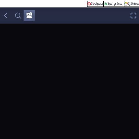
Spelpaus
Spelgränser
Självtest