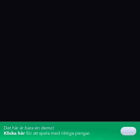
Det här är bara en demo!
för att spela med riktiga pengar.
Klicka här