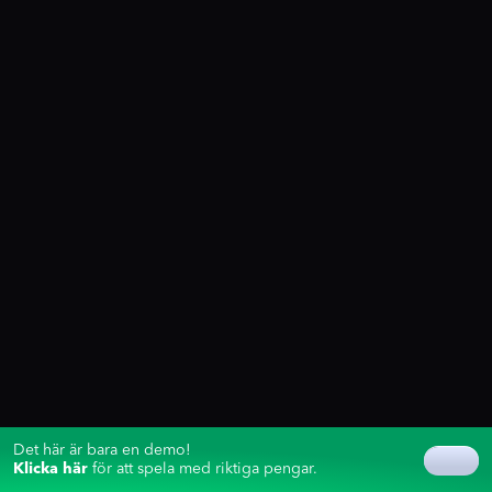
Det här är bara en demo!
för att spela med riktiga pengar.
Klicka här