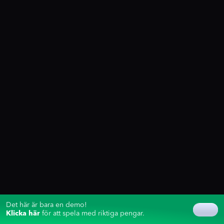
Det här är bara en demo!
för att spela med riktiga pengar.
Klicka här