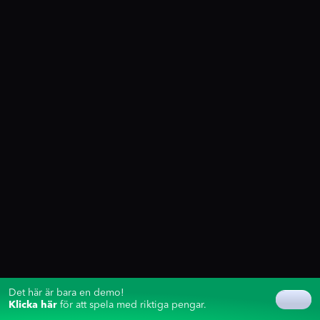
Det här är bara en demo!
för att spela med riktiga pengar.
Klicka här