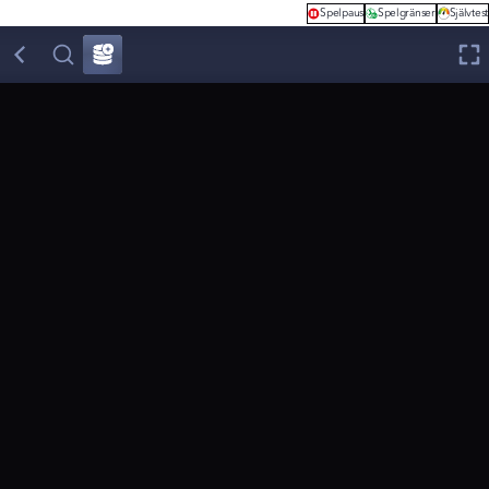
Spelpaus
Spelgränser
Självtest