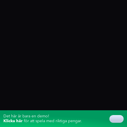
Det här är bara en demo!
för att spela med riktiga pengar.
Klicka här