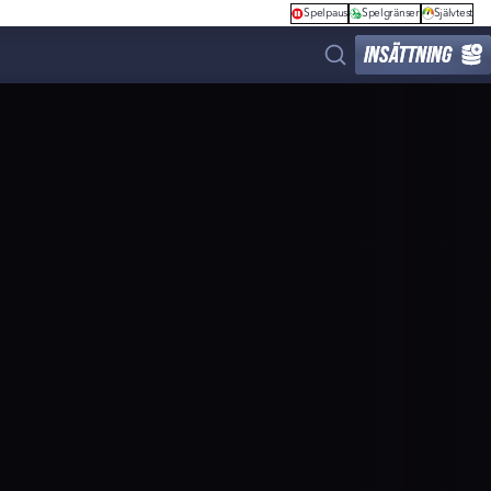
Spelpaus
Spelgränser
Självtest
INSÄTTNING