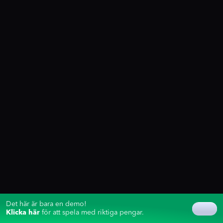
Det här är bara en demo!
för att spela med riktiga pengar.
Klicka här