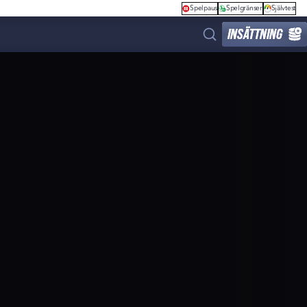
Spelpaus
Spelgränser
Självtest
INSÄTTNING