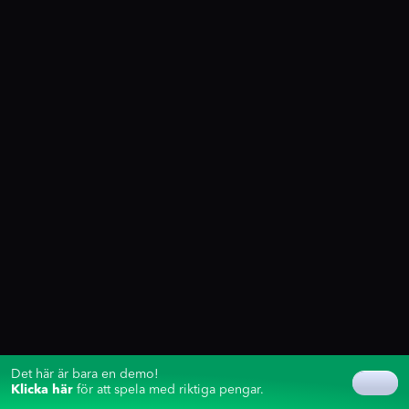
Det här är bara en demo!
för att spela med riktiga pengar.
Klicka här