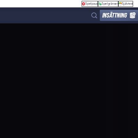
Spelpaus
Spelgränser
Självtest
INSÄTTNING