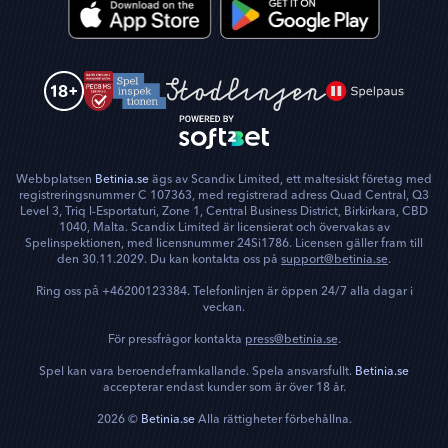
Webbplatsen
Betinia.se
ägs av Scandix Limited, ett maltesiskt företag med
registreringsnummer C 107363, med registrerad adress Quad Central, Q3
Level 3, Triq l-Esportaturi, Zone 1, Central Business District, Birkirkara, CBD
1040, Malta. Scandix Limited är licensierat och övervakas av
Spelinspektionen, med licensnummer 24Si1786. Licensen gäller fram till
den 30.11.2029. Du kan kontakta oss på
support@betinia.se
.
Ring oss pả +46200123384. Telefonlinjen är öppen 24/7 alla dagar i
veckan.
För pressfrågor kontakta
press@betinia.se
.
Spel kan vara beroendeframkallande. Spela ansvarsfullt.
Betinia.se
accepterar endast kunder som är över 18 år.
2026 ©
Betinia.se
Alla rättigheter förbehållna.