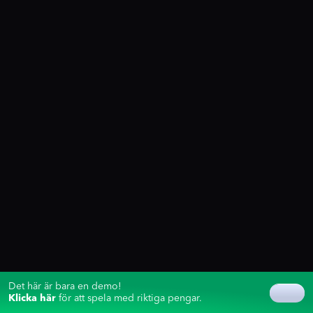
Det här är bara en demo!
för att spela med riktiga pengar.
Klicka här