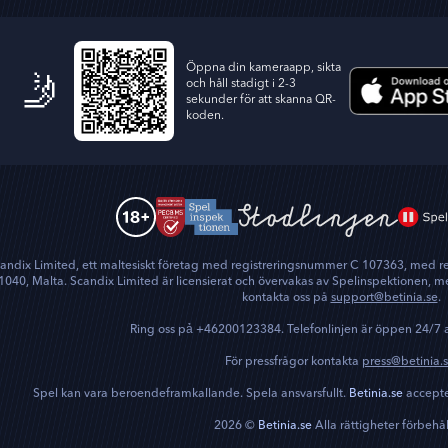
Öppna din kameraapp, sikta
🤳
och håll stadigt i 2-3
sekunder för att skanna QR-
koden.
andix Limited, ett maltesiskt företag med registreringsnummer C 107363, med regi
D 1040, Malta. Scandix Limited är licensierat och övervakas av Spelinspektionen,
kontakta oss på
support@betinia.se
.
Ring oss pả +46200123384. Telefonlinjen är öppen 24/7 a
För pressfrågor kontakta
press@betinia.
Spel kan vara beroendeframkallande. Spela ansvarsfullt.
Betinia.se
accepte
2026 ©
Betinia.se
Alla rättigheter förbehål