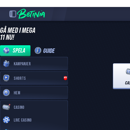
GÅ MED I MEGA
11 NU!
SPELA
GUIDE
KAMPANJER
SHORTS
NY
CA
HEM
CASINO
LIVE CASINO