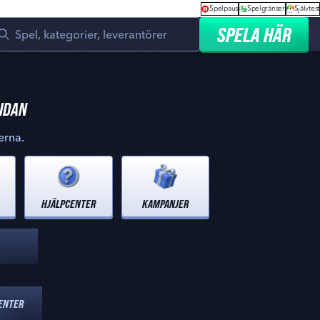
Spelpaus
Spelgränser
Självtest
SPELA HÄR
Spel, kategorier, leverantörer
SIDAN
erna.
HJÄLPCENTER
KAMPANJER
ENTER