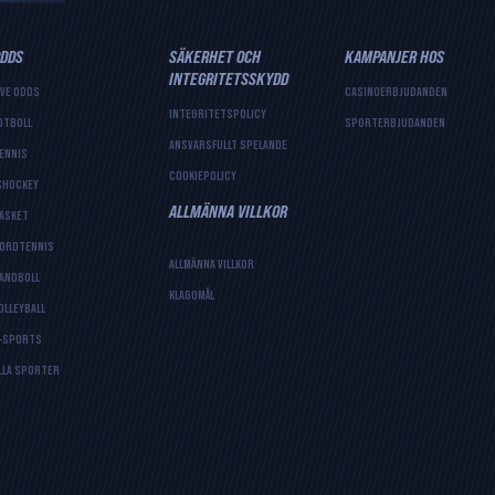
DDS
SÄKERHET OCH
KAMPANJER HOS
INTEGRITETSSKYDD
IVE ODDS
CASINOERBJUDANDEN
INTEGRITETSPOLICY
OTBOLL
SPORTERBJUDANDEN
ANSVARSFULLT SPELANDE
ENNIS
COOKIEPOLICY
SHOCKEY
ALLMÄNNA VILLKOR
ASKET
ORDTENNIS
ALLMÄNNA VILLKOR
ANDBOLL
KLAGOMÅL
OLLEYBALL
-SPORTS
LLA SPORTER