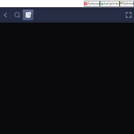
Spelpaus
Spelgränser
Självtest