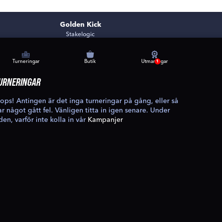
Golden Kick
Stakelogic
Turneringar
Butik
Utmaningar
1
URNERINGAR
ops! Antingen är det inga turneringar på gång, eller så
ar något gått fel. Vänligen titta in igen senare. Under
iden, varför inte kolla in vår
Kampanjer