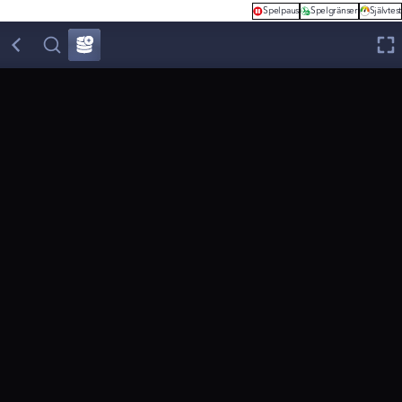
Spelpaus
Spelgränser
Självtest