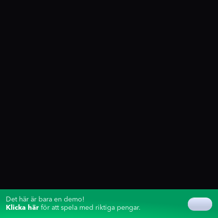
Det här är bara en demo!
för att spela med riktiga pengar.
Klicka här