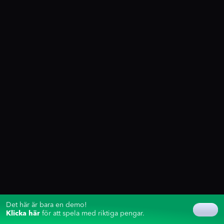
Det här är bara en demo!
för att spela med riktiga pengar.
Klicka här