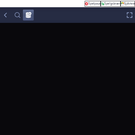
Spelpaus
Spelgränser
Självtest