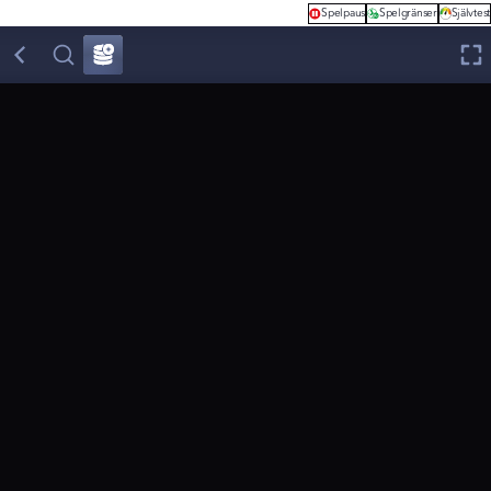
Spelpaus
Spelgränser
Självtest