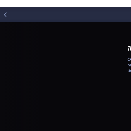
T
O
h
t