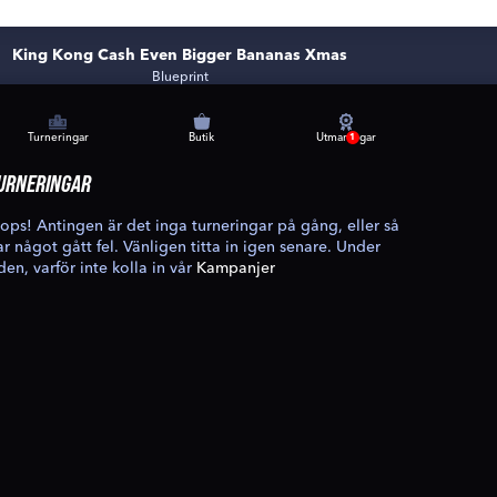
King Kong Cash Even Bigger Bananas Xmas
Blueprint
Turneringar
Butik
Utmaningar
1
URNERINGAR
ops! Antingen är det inga turneringar på gång, eller så
ar något gått fel. Vänligen titta in igen senare. Under
iden, varför inte kolla in vår
Kampanjer