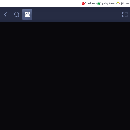
Spelpaus
Spelgränser
Självtest