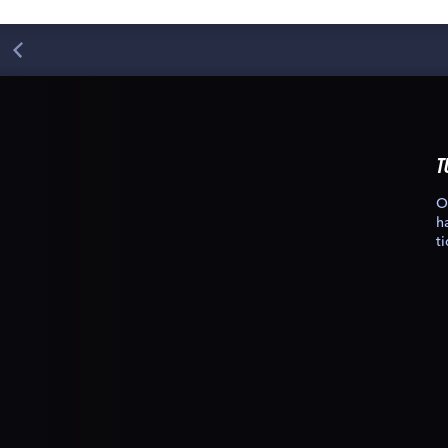
T
O
h
t