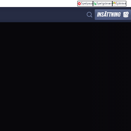
Spelpaus
Spelgränser
Självtest
INSÄTTNING