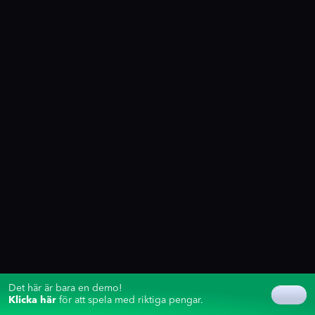
Det här är bara en demo!
för att spela med riktiga pengar.
Klicka här