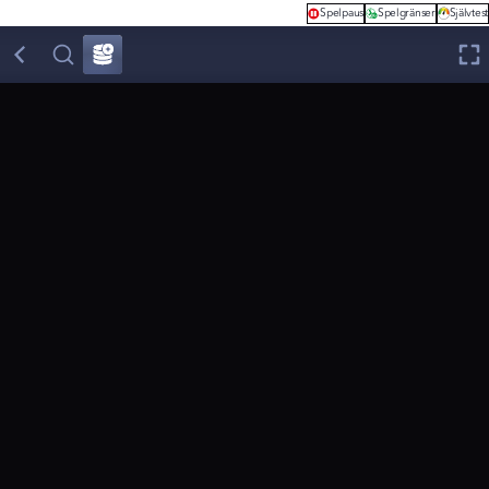
Spelpaus
Spelgränser
Självtest