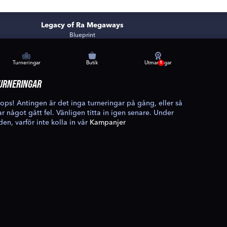
Legacy of Ra Megaways
Blueprint
Turneringar
Butik
Utmaningar
1
URNERINGAR
ops! Antingen är det inga turneringar på gång, eller så
ar något gått fel. Vänligen titta in igen senare. Under
iden, varför inte kolla in vår
Kampanjer